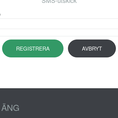
SMS-utskick
n
REGISTRERA
AVBRYT
 ÄNG