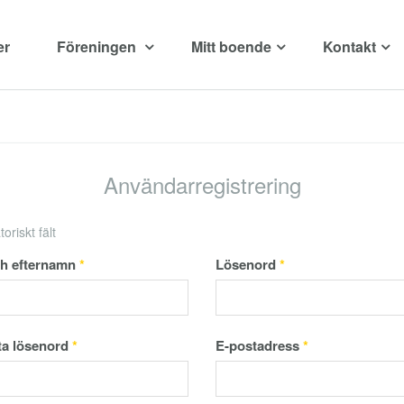
er
Föreningen
Mitt boende
Kontakt
Användarregistrering
oriskt fält
ch efternamn
*
Lösenord
*
ta lösenord
*
E-postadress
*