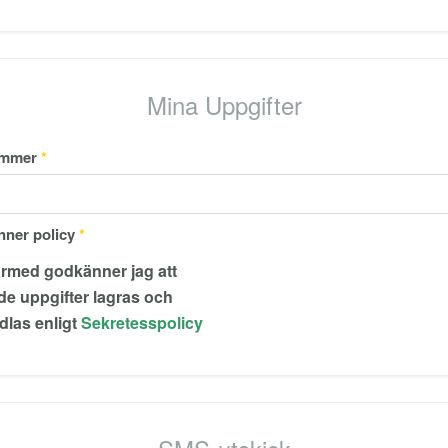
Mina Uppgifter
mmer
*
ner policy
*
e uppgifter lagras och
las enligt
Sekretesspolicy