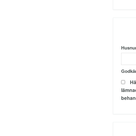
Husnu
Godkän
Härmed godkänner jag att
lämnad
behand