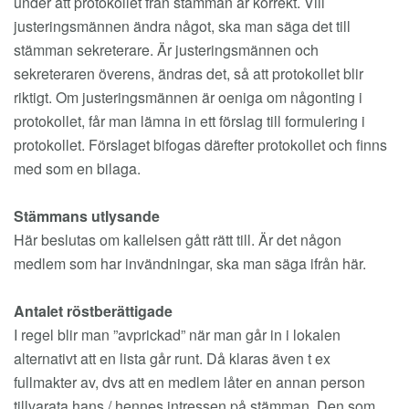
under att protokollet från stämman är korrekt. Vill
justeringsmännen ändra något, ska man säga det till
stämman sekreterare. Är justeringsmännen och
sekreteraren överens, ändras det, så att protokollet blir
riktigt. Om justeringsmännen är oeniga om någonting i
protokollet, får man lämna in ett förslag till formulering i
protokollet. Förslaget bifogas därefter protokollet och finns
med som en bilaga.
Stämmans utlysande
Här beslutas om kallelsen gått rätt till. Är det någon
medlem som har invändningar, ska man säga ifrån här.
Antalet röstberättigade
I regel blir man ”avprickad” när man går in i lokalen
alternativt att en lista går runt. Då klaras även t ex
fullmakter av, dvs att en medlem låter en annan person
tillvarata hans / hennes intressen på stämman. Den som